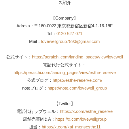
ズ紹介
【Company】
Adress：〒160-0022 東京都新宿区新宿4-1-16-18F
Tel：
0120-527-071
Mail：
lovewellgroup7890@gmail.com
公式サイト：
https://peraichi.com/landing_pages/view/lovewell
電話代行公式サイト：
https://peraichi.com/landing_pages/view/esthe-reserve
公式ブログ：
https://esthe-reserve.com/
noteブログ：
https://note.com/lovewell_group
【Twitter】
電話代行ラブウェル：
https://x.com/esthe_reserve
店舗売買M＆A：
https://x.com/lovewellgroup
担当：
https://x.com/kai_mensesthe11