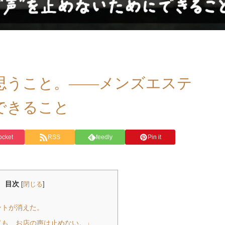
に思うこと。——メンズエステ
できること
ocket
RSS
feedly
Pin it
目次
[
閉じる
]
ントが消えた。
ても、お店の声は止めない。」