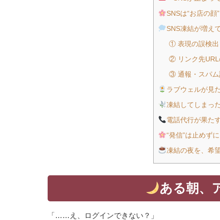
SNSは“お店の顔
SNS凍結が増え
① 表現の誤検出
② リンク先UR
③ 通報・スパム
ラブウェルが見
凍結してしまった
電話代行が果たす
“発信”は止めずに
凍結の夜を、希
ある朝、
「……え、ログインできない？」