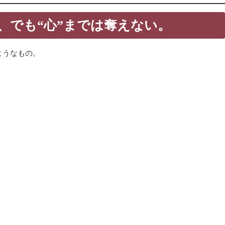
”、でも“心”までは奪えない。
ようなもの。