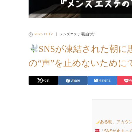
2025.11.12
メンズエステ電話代行
SNSが凍結された朝
の“声”を止めないために
Post
Share
Hatena
P
ある朝、アカウ
「SNSが止まっ