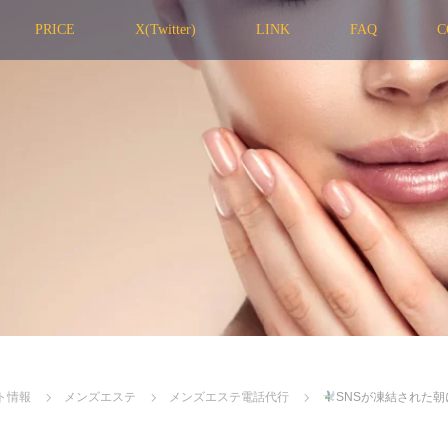
PRICE
X(Twitter)
LINK
FAQ
C
ト情報
メンズエステ
メンズエステ電話代行
SNSが凍結された