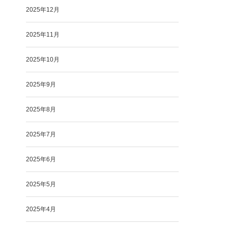
2025年12月
2025年11月
2025年10月
2025年9月
2025年8月
2025年7月
2025年6月
2025年5月
2025年4月