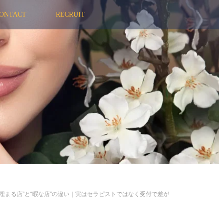
ONTACT
RECRUIT
埋まる店”と“暇な店”の違い｜実はセラピストではなく受付で差が