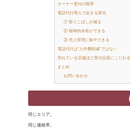
オーナー受付の限界
電話代行導入で起きる変化
① 取りこぼしが減る
② 精神的余裕ができる
③ 売上管理に集中できる
電話代行は“人件費削減”ではない
売れている店舗ほど受付品質にこだわ
まとめ
お問い合わせ
同じエリア。
同じ価格帯。