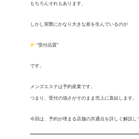
もちろんそれもあります。
しかし実際にかなり大きな差を生んでいるのが
“受付品質”
です。
メンズエステは予約産業です。
つまり、受付の強さがそのまま売上に直結します。
今回は、予約が埋まる店舗の共通点を詳しく解説し