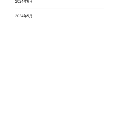
2024年6月
2024年5月