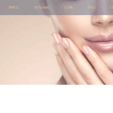
PRICE
X(Twitter)
LINK
FAQ
C