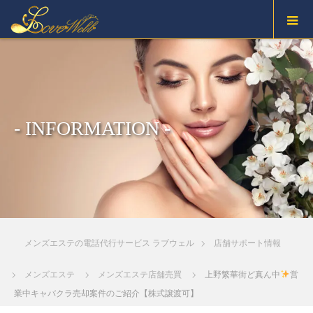
- INFORMATION -
メンズエステの電話代行サービス ラブウェル
店舗サポート情報
メンズエステ
メンズエステ店舗売買
上野繁華街ど真ん中
営
業中キャバクラ売却案件のご紹介【株式譲渡可】