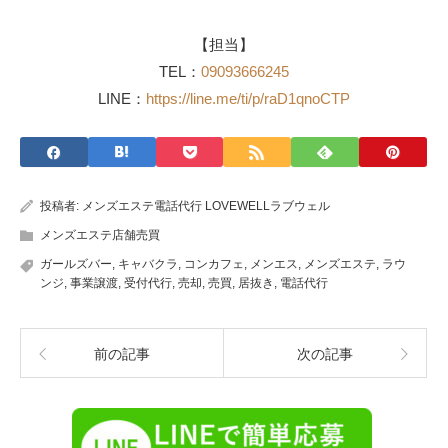
【担当】
TEL：
09093666245
LINE：
https://line.me/ti/p/raD1qnoCTP
投稿者:
メンズエステ電話代行 LOVEWELLラブウェル
メンズエステ店舗売買
ガールズバー
,
キャバクラ
,
コンカフェ
,
メンエス
,
メンズエステ
,
ラウ
ンジ
,
事業譲渡
,
受付代行
,
売却
,
売買
,
居抜き
,
電話代行
前の記事
次の記事